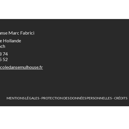
anse Marc Fabrici
e Hollande
ach
8 74
5 52
coledansemulhouse.fr
MENTIONS LÉGALES
-
PROTECTION DES DONNÉES PERSONNELLES
-
CRÉDITS