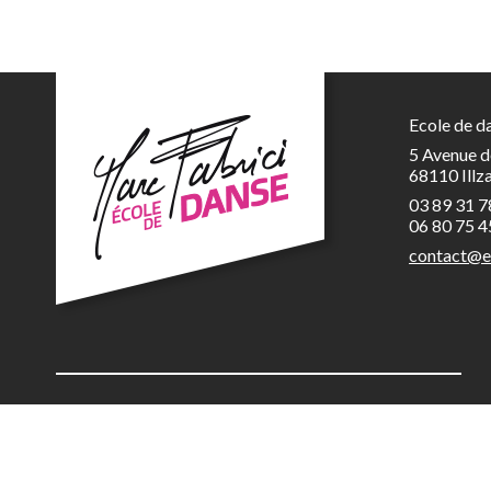
Ecole de d
5 Avenue d
68110 Illz
03 89 31 7
06 80 75 4
contact@e